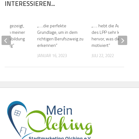
INTERESSIEREN...
 mir gezeigt,
„….die perfekte
„…. hebt die Auswertung
mir in meiner
Grundlage, um in dem
des LPP sehr klar
en Ausbildung
richtigen Berufszweig zu
hervor, was dich
ht ging“
erkennen“
motiviert“
 2019
JANUAR 16, 2023
JULI 22, 2022